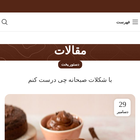
فهرست
مقالات
دستور پخت
با شکلات صبحانه چی درست کنم
29
دسامبر