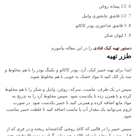
1/2 پیمانه
روغن
1/2 قاشق چایخوری
وانیل
3 قاشق غذاخوری
پودر کاکائو
1 لیوان
شکر
دستور تهیه کیک قنادی
را در این مقاله بیاموزید
طزر تهیه
ابتدا برای تهیه خمیر کیک، آرد، پودر کاکائو و بکینگ پودر را با هم مخلوط و
سه بار الک کنید تا مواد خشک به خوبی با هم مخلوط شوند.
سپس در یک ظرف، ماست، سرکه، روغن، وانیل و شکر را با هم مخلوط
کرده و با همزن زده تا یکدست شود. سپس مخلوط آرد را به تدریج به
مواد مایع اضافه کرده و همزنی کنید تا خمیر یکدست شود. در صورت
لزوم می‌توانید یک مقدار آب یا ماست اضافه کنید تا غلظت خمیر مناسب
شود.
سپس خمیر را در قالبی که کاغذ روغنی گذاشته‌اید ریخته و در فری که از
قبل روشن کرده‌اید با دمای 180 درجه سانتی‌گراد به مدت 40 دقیقه پخته