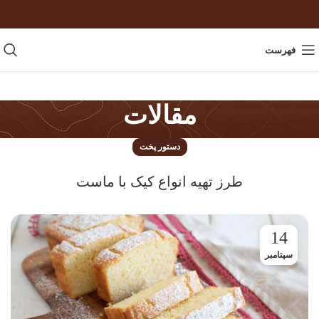
فهرست
مقالات
دستور پخت
طرز تهیه انواع کیک با ماست
14
سپتامبر