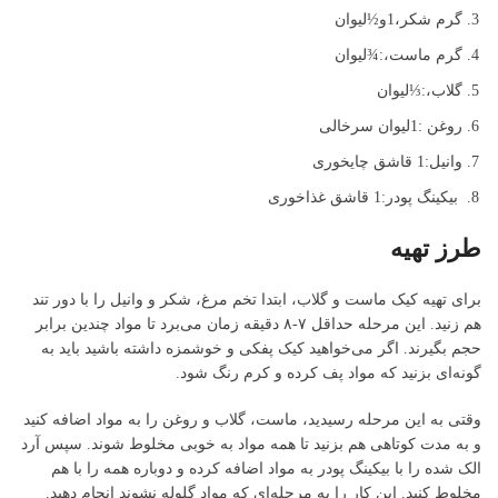
گرم
شکر،1و½لیوان
گرم
ماست،:¾لیوان
گلاب،:⅓لیوان
روغن :1لیوان سرخالی
وانیل:1 قاشق چایخوری
بیکینگ پودر:
1 قاشق غذاخوری
طرز تهیه
برای تهیه کیک ماست و گلاب، ابتدا تخم مرغ، شکر و وانیل را با دور تند
هم زنید. این مرحله حداقل ۷-۸ دقیقه زمان می‌برد تا مواد چندین برابر
حجم بگیرند. اگر می‌خواهید کیک پفکی و خوشمزه داشته باشید باید به
گونه‌ای بزنید که مواد پف کرده و کرم رنگ شود.
وقتی به این مرحله رسیدید، ماست، گلاب و روغن را به مواد اضافه کنید
و به مدت کوتاهی هم بزنید تا همه مواد به خوبی مخلوط شوند. سپس آرد
الک شده را با بیکینگ پودر به مواد اضافه کرده و دوباره همه را با هم
مخلوط کنید. این کار را به مرحله‌ای که مواد گلوله نشوند انجام دهید.