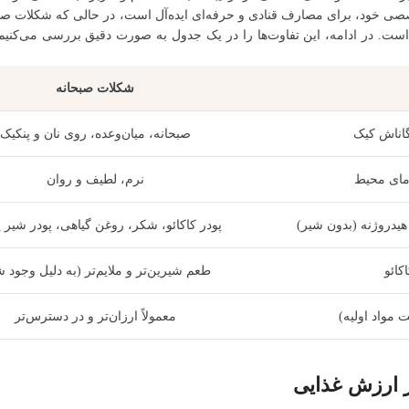
ی خود، برای مصارف قنادی و حرفه‌ای ایده‌آل است، در حالی که شکلات صبح
است. در ادامه، این تفاوت‌ها را در یک جدول به صورت دقیق بررسی می‌کن
شکلات صبحانه
گاناش کیک
صبحانه، میان‌وعده، روی نان و پنکیک
دمای محیط
نرم، لطیف و روان
هیدروژنه (بدون شیر)
پودر کاکائو، شکر، روغن گیاهی، پودر شیر ی
کائو
طعم شیرین‌تر و ملایم‌تر (به دلیل وجود ش
ت مواد اولیه)
معمولاً ارزان‌تر و در دسترس‌تر
ر ارزش غذایی