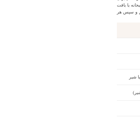
انه با بافت
یم و سپس هر
ا شیر
یر)