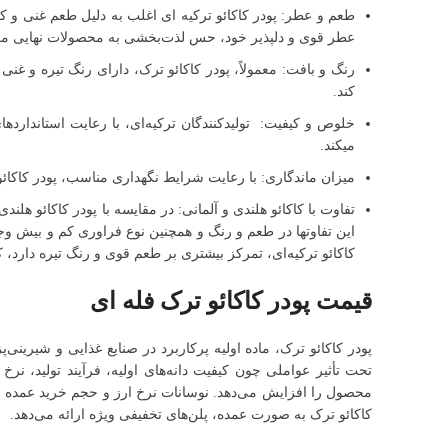
طعم و عطر: پودر کاکائو ترکیه ای اغلب به دلیل طعم غنی و ک
عطر قوی و دلپذیر خود، حس لذت‌بخشی به محصولات نهایی می
رنگ و بافت: معمولاً، پودر کاکائو ترک، دارای رنگ تیره و غ
کند.
خلوص و کیفیت: تولیدکنندگان ترکیه‌ای، با رعایت استاندارد
میکند.
میزان ماندگاری: با رعایت شرایط نگهداری مناسب، پودر کاکائو 
تفاوت با کاکائو هلندی و آلمانی: در مقایسه با پودر کاکائو هلن
این تفاوتها در طعم و رنگ و همچنین نوع فراوری کم و بیش وج
کاکائو ترکیه‌ای، تمرکز بیشتری بر طعم قوی و رنگ تیره دارد،
قیمت پودر کاکائو ترک فله ای
پودر کاکائو ترک، ماده اولیه پرکاربرد در صنایع غذایی و شیرینی‌پ
تحت تأثیر عواملی چون کیفیت دانه‌های اولیه، فرآیند تولید، نرخ
محصول را افزایش می‌دهد. نوسانات نرخ ارز و حجم خرید عمده نیز
کاکائو ترک به صورت عمده، پلن‌های تخفیفی ویژه ارائه می‌دهد.